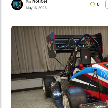
NotiCel
Por
0
May 16, 2026