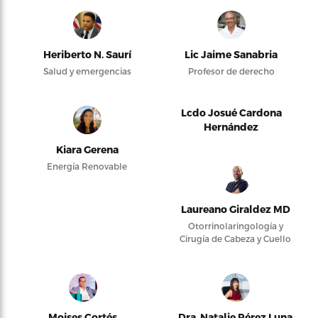
Heriberto N. Saurí
Lic Jaime Sanabria
Salud y emergencias
Profesor de derecho
Lcdo Josué Cardona
Hernández
Kiara Gerena
Energía Renovable
Laureano Giraldez MD
Otorrinolaringología y
Cirugía de Cabeza y Cuello
Moises Cortés
Dra. Natalie Pérez Luna