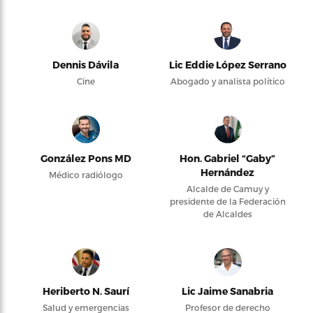
Dennis Dávila
Lic Eddie López Serrano
Cine
Abogado y analista político
González Pons MD
Hon. Gabriel “Gaby”
Hernández
Médico radiólogo
Alcalde de Camuy y
presidente de la Federación
de Alcaldes
Heriberto N. Saurí
Lic Jaime Sanabria
Salud y emergencias
Profesor de derecho