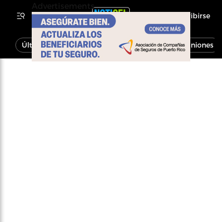
Advertisements
Inscribirse
Última Hora
Noticias
Economía
Opiniones