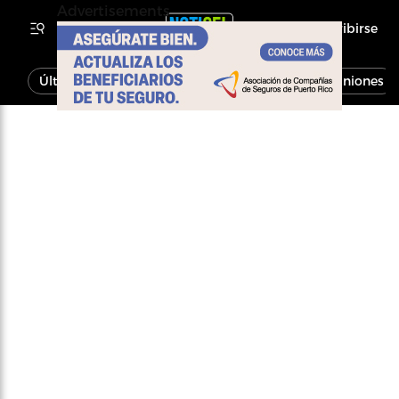
Advertisements
Inscribirse
Última Hora
Noticias
Economía
Opiniones