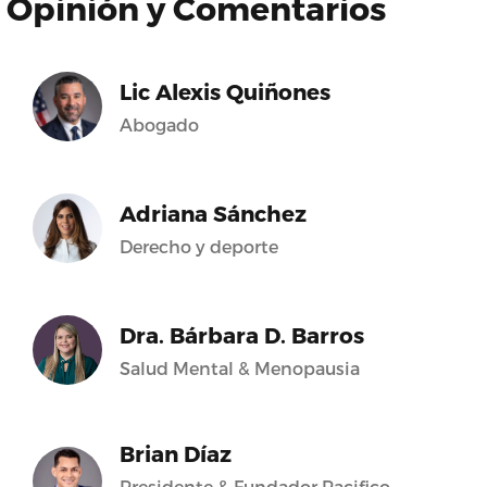
Opinión y Comentarios
Lic Alexis Quiñones
Abogado
Adriana Sánchez
Derecho y deporte
Dra. Bárbara D. Barros
Salud Mental & Menopausia
Brian Díaz
Presidente & Fundador Pacifico