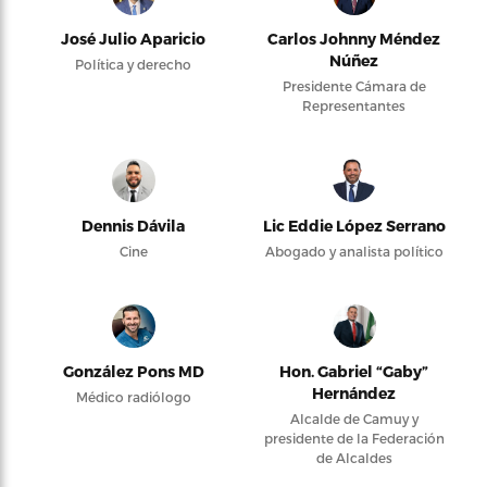
José Julio Aparicio
Carlos Johnny Méndez
Núñez
Política y derecho
Presidente Cámara de
Representantes
Dennis Dávila
Lic Eddie López Serrano
Cine
Abogado y analista político
González Pons MD
Hon. Gabriel “Gaby”
Hernández
Médico radiólogo
Alcalde de Camuy y
presidente de la Federación
de Alcaldes