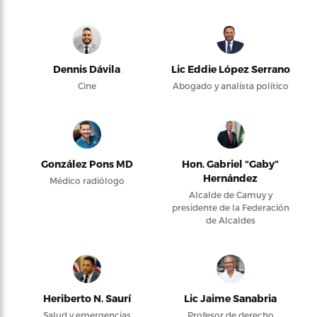
Dennis Dávila
Lic Eddie López Serrano
Cine
Abogado y analista político
González Pons MD
Hon. Gabriel “Gaby”
Hernández
Médico radiólogo
Alcalde de Camuy y
presidente de la Federación
de Alcaldes
Heriberto N. Saurí
Lic Jaime Sanabria
Salud y emergencias
Profesor de derecho