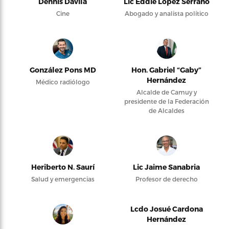
Dennis Dávila
Lic Eddie López Serrano
Cine
Abogado y analista político
González Pons MD
Hon. Gabriel “Gaby”
Hernández
Médico radiólogo
Alcalde de Camuy y
presidente de la Federación
de Alcaldes
Heriberto N. Saurí
Lic Jaime Sanabria
Salud y emergencias
Profesor de derecho
Lcdo Josué Cardona
Hernández