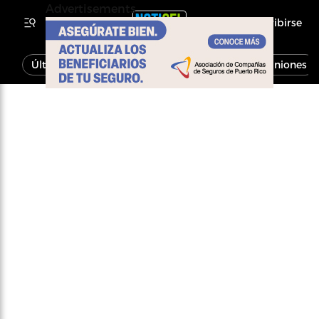
Advertisements
Inscribirse
Última Hora
Noticias
Economía
Opiniones