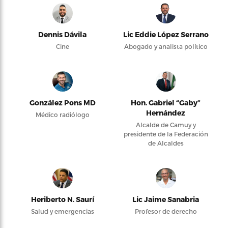
Dennis Dávila
Lic Eddie López Serrano
Cine
Abogado y analista político
González Pons MD
Hon. Gabriel “Gaby”
Hernández
Médico radiólogo
Alcalde de Camuy y
presidente de la Federación
de Alcaldes
Heriberto N. Saurí
Lic Jaime Sanabria
Salud y emergencias
Profesor de derecho