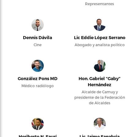
Representantes
Dennis Dávila
Lic Eddie López Serrano
Cine
Abogado y analista político
González Pons MD
Hon. Gabriel “Gaby”
Hernández
Médico radiólogo
Alcalde de Camuy y
presidente de la Federación
de Alcaldes
Heriberto N. Saurí
Lic Jaime Sanabria