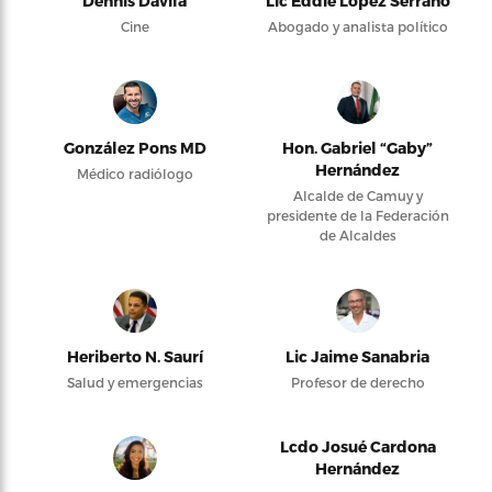
Dennis Dávila
Lic Eddie López Serrano
Cine
Abogado y analista político
González Pons MD
Hon. Gabriel “Gaby”
Hernández
Médico radiólogo
Alcalde de Camuy y
presidente de la Federación
de Alcaldes
Heriberto N. Saurí
Lic Jaime Sanabria
Salud y emergencias
Profesor de derecho
Lcdo Josué Cardona
Hernández