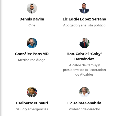
Dennis Dávila
Lic Eddie López Serrano
Cine
Abogado y analista político
González Pons MD
Hon. Gabriel “Gaby”
Hernández
Médico radiólogo
Alcalde de Camuy y
presidente de la Federación
de Alcaldes
Heriberto N. Saurí
Lic Jaime Sanabria
Salud y emergencias
Profesor de derecho