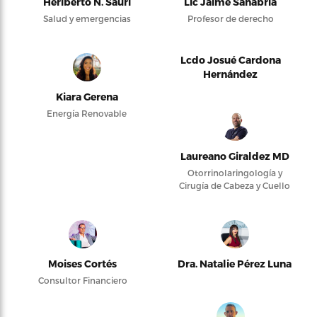
Heriberto N. Saurí
Lic Jaime Sanabria
Salud y emergencias
Profesor de derecho
Lcdo Josué Cardona
Hernández
Kiara Gerena
Energía Renovable
Laureano Giraldez MD
Otorrinolaringología y
Cirugía de Cabeza y Cuello
Moises Cortés
Dra. Natalie Pérez Luna
Consultor Financiero