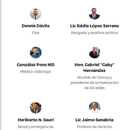
Dennis Dávila
Lic Eddie López Serrano
Cine
Abogado y analista político
González Pons MD
Hon. Gabriel “Gaby”
Hernández
Médico radiólogo
Alcalde de Camuy y
presidente de la Federación
de Alcaldes
Heriberto N. Saurí
Lic Jaime Sanabria
Salud y emergencias
Profesor de derecho