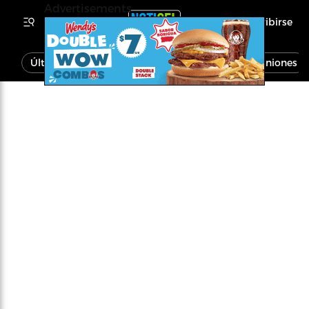
Advertisements
Inscribirse
Última Hora
Noticias
Economía
Opiniones