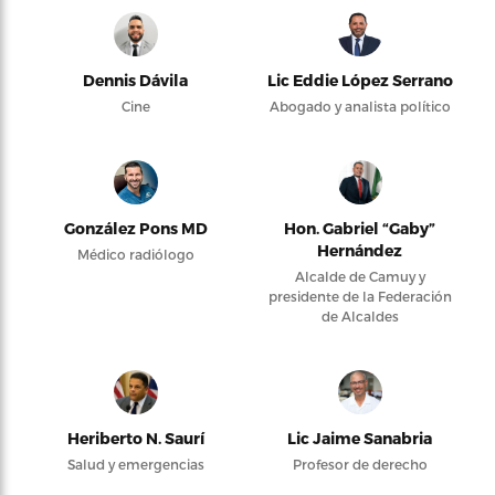
Dennis Dávila
Lic Eddie López Serrano
Cine
Abogado y analista político
González Pons MD
Hon. Gabriel “Gaby”
Hernández
Médico radiólogo
Alcalde de Camuy y
presidente de la Federación
de Alcaldes
Heriberto N. Saurí
Lic Jaime Sanabria
Salud y emergencias
Profesor de derecho