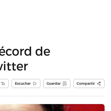
récord de
itter
Escuchar
Guardar
Compartir