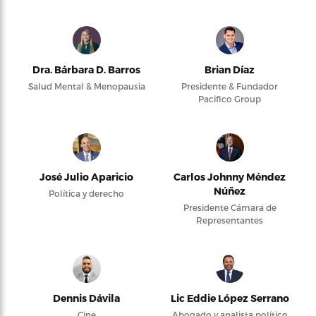
Dra. Bárbara D. Barros
Brian Díaz
Salud Mental & Menopausia
Presidente & Fundador
Pacifico Group
José Julio Aparicio
Carlos Johnny Méndez
Núñez
Política y derecho
Presidente Cámara de
Representantes
Dennis Dávila
Lic Eddie López Serrano
Cine
Abogado y analista político