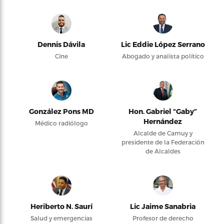
Dennis Dávila
Lic Eddie López Serrano
Cine
Abogado y analista político
González Pons MD
Hon. Gabriel “Gaby”
Hernández
Médico radiólogo
Alcalde de Camuy y
presidente de la Federación
de Alcaldes
Heriberto N. Saurí
Lic Jaime Sanabria
Salud y emergencias
Profesor de derecho