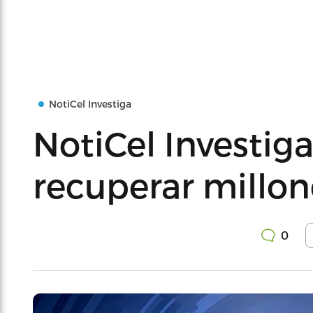
NotiCel Investiga
NotiCel Investig
recuperar millon
0