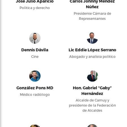
José Julio Aparicio
Carlos Johnny Méndez
Núñez
Política y derecho
Presidente Cámara de
Representantes
Dennis Dávila
Lic Eddie López Serrano
Cine
Abogado y analista político
González Pons MD
Hon. Gabriel “Gaby”
Hernández
Médico radiólogo
Alcalde de Camuy y
presidente de la Federación
de Alcaldes