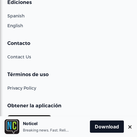
Ediciones
Spanish
English
Contacto
Contact Us
Términos de uso
Privacy Policy
Obtener la aplicación
Download on the
Noticel
×
App Store
Download
Breaking news. Fast. Reliable.