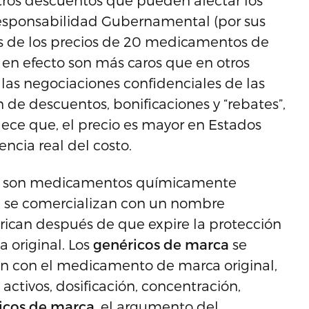
otros descuentos que pueden afectar los
e Responsabilidad Gubernamental (por sus
sis de los precios de 20 medicamentos de
en efecto son más caros que en otros
las negociaciones confidenciales de las
 de descuentos, bonificaciones y “rebates”,
lece que, el precio es mayor en Estados
encia real del costo.
”
son medicamentos químicamente
e se comercializan con un nombre
abrican después de que expire la protección
original. Los
genéricos de marca
se
n con el medicamento de marca original,
ctivos, dosificación, concentración,
icos de marca
, el argumento del