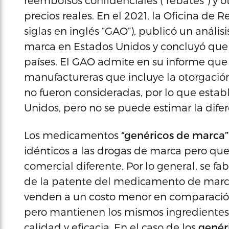
reembolsos confidenciales (“rebates”) y 
precios reales. En el 2021, la Oficina d
siglas en inglés “GAO”), publicó un análi
marca en Estados Unidos y concluyó que 
países. El GAO admite en su informe que 
manufactureras que incluye la otorgación
no fueron consideradas, por lo que estab
Unidos, pero no se puede estimar la difer
Los medicamentos
“genéricos de marca
idénticos a las drogas de marca pero qu
comercial diferente. Por lo general, se f
de la patente del medicamento de marca 
venden a un costo menor en comparació
pero mantienen los mismos ingredientes a
calidad y eficacia. En el caso de los
genér