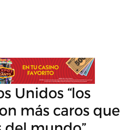
s Unidos “los
on más caros que
s del mundo”