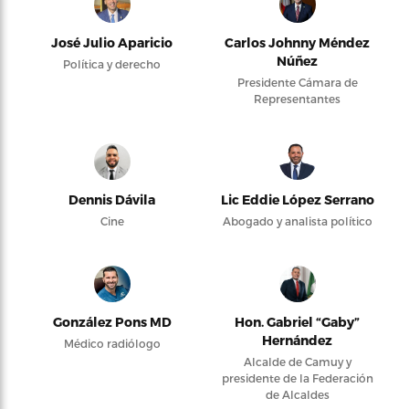
José Julio Aparicio
Carlos Johnny Méndez
Núñez
Política y derecho
Presidente Cámara de
Representantes
Dennis Dávila
Lic Eddie López Serrano
Cine
Abogado y analista político
González Pons MD
Hon. Gabriel “Gaby”
Hernández
Médico radiólogo
Alcalde de Camuy y
presidente de la Federación
de Alcaldes