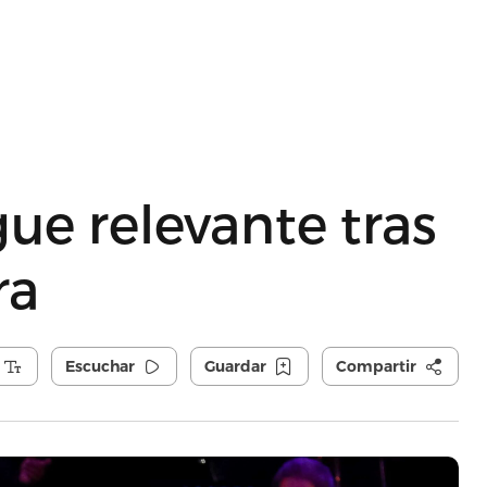
ue relevante tras
ra
Escuchar
Guardar
Compartir