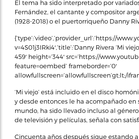
El tema ha sido interpretado por variado
Fernández, el cantante y compositor arge
(1928-2018) o el puertorriqueño Danny Riv
{‘type’:’video’,’provider_url’:’https://w
v=4S01j3IRki4′,’title’:’Danny Rivera ‘Mi viejo
459′ height=’344′ src=’https://www.yout
feature=oembed’ frameborder=’0′
allowfullscreen=’allowfullscreen’gt;lt;/iframe
‘Mi viejo’ está incluido en el disco hom
y desde entonces le ha acompañado en su
mundo, ha sido llevado incluso al género 
de televisión y películas, señala con satis
Cincuenta años después sigue estando ah