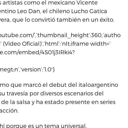
s artistas como el mexicano Vicente
ntino Leo Dan, el chileno Lucho Gatica
era, que lo convirtió también en un éxito.
ww.youtube.com/’,’thumbnail_height’:360,’author
’ (Video Oficial)’,’html’:’nlt;iframe width=’
ube.com/embed/4S01j3IRki4?
gt;n’,’version’:’1.0′}
ónimo que marcó el debut del italoargentino
 travesía por diversos escenarios del
de la salsa y ha estado presente en series
facción.
í porque es un tema universal.