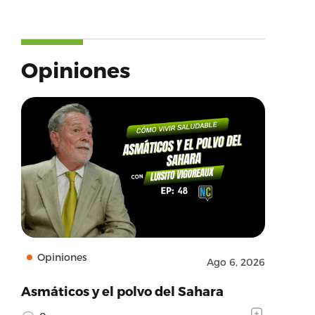
Opiniones
_url’:’https://www.youtube.com/user/juancapr’,’
Opiniones
Ago 6, 2026
Asmáticos y el polvo del Sahara