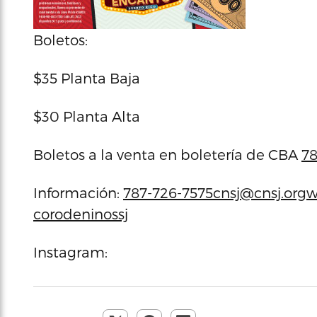
Boletos:
$35 Planta Baja
$30 Planta Alta
Boletos a la venta en boletería de CBA
78
Información:
787-726-7575
cnsj@cnsj.org
w
corodeninossj
Instagram: