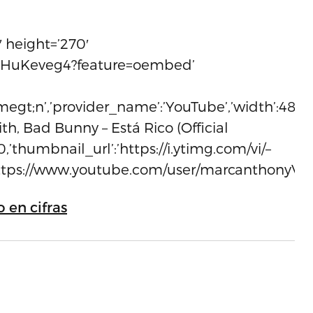
0′ height=’270′
–BHuKeveg4?feature=oembed’
ramegt;n’,’provider_name’:’YouTube’,’width’:480
th, Bad Bunny – Está Rico (Official
,’thumbnail_url’:’https://i.ytimg.com/vi/–
ttps://www.youtube.com/user/marcanthonyVEVO’,
 en cifras