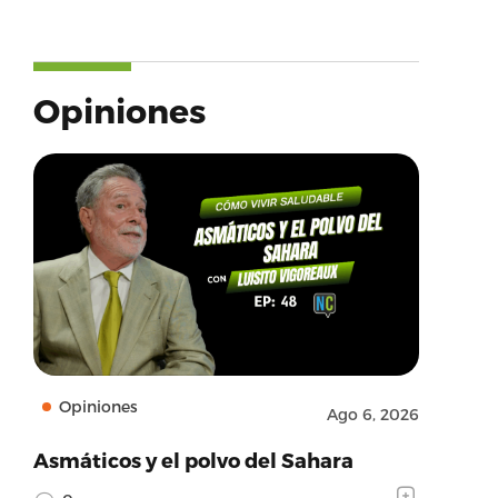
Opiniones
,’author_name’:’marcanthonyVEVO’,’url’:’https:/
’type’:’video’,’provider_url’:’https://www.yo
Opiniones
Ago 6, 2026
Asmáticos y el polvo del Sahara