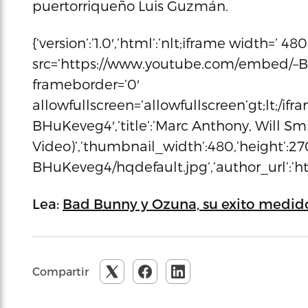
puertorriqueño Luis Guzmán.
{‘version’:’1.0′,’html’:’nlt;iframe width=’ 48
src=’https://www.youtube.com/embed/
frameborder=’0′
allowfullscreen=’allowfullscreen’gt;lt;/if
BHuKeveg4′,’title’:’Marc Anthony, Will Smi
Video)’,’thumbnail_width’:480,’height’:270
BHuKeveg4/hqdefault.jpg’,’author_url’:’h
Lea:
Bad Bunny y Ozuna, su exito medido
Compartir