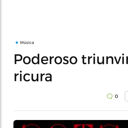
Música
Poderoso triunvir
ricura
0