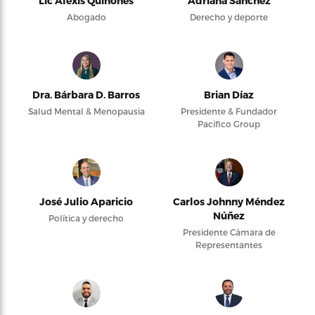
Lic Alexis Quiñones
Adriana Sánchez
Abogado
Derecho y deporte
Dra. Bárbara D. Barros
Brian Díaz
Salud Mental & Menopausia
Presidente & Fundador
Pacifico Group
José Julio Aparicio
Carlos Johnny Méndez
Núñez
Política y derecho
Presidente Cámara de
Representantes