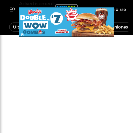
Advertisements
Inscribirse
Última Hora
Noticias
Economía
Opiniones