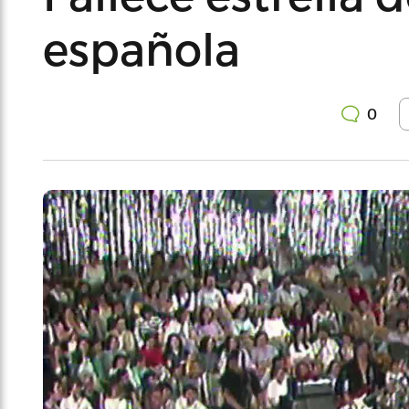
española
0