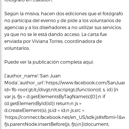
Según la misiva, hacen dos ediciones que el fotógrafo
no participa del evento y de pide a los voluntarios de
agencias y a los diseñadores a no utilizar sus servicios,
ya que no se le está dando acceso. La carta fue
enviada por Viviana Torres, coordinadora de
voluntarios.
Puede ver la publicación completa aquí:
{‘author_name’:’San Juan
Moda’,’author_url’:’https://www.facebook.com/SanJuanModa
id=’fb-root’gt;lt;/divgt;nlt;scriptgt;(function(d, s, id) {n
var js, fjs = d.getElementsByTagName(s)[0];n if
(d.getElementById(id)) return;n js =
d.createElement(s); js.id = id;n js.src =
‘https://connect.facebook.net/en_US/sdk.js#xfbml=1&vers
fjs.parentNode.insertBefore(js, fjs);n}(document,