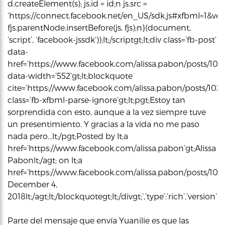
d.createElement(s); js.id = id;n js.src =
‘https://connect.facebook.net/en_US/sdk.js#xfbml=1&vers
fjs.parentNode.insertBefore(js, fjs);n}(document,
‘script’, ‘facebook-jssdk’));lt;/scriptgt;lt;div class=’fb-post’
data-
href=’https://www.facebook.com/alissa.pabon/posts/10
data-width=’552’gt;lt;blockquote
cite=’https://www.facebook.com/alissa.pabon/posts/102
class=’fb-xfbml-parse-ignore’gt;lt;pgt;Estoy tan
sorprendida con esto, aunque a la vez siempre tuve
un presentimiento. Y gracias a la vida no me paso
nada pero…lt;/pgt;Posted by lt;a
href=’https://www.facebook.com/alissa.pabon’gt;Alissa
Pabonlt;/agt; on lt;a
href=’https://www.facebook.com/alissa.pabon/posts/102
December 4,
2018lt;/agt;lt;/blockquotegt;lt;/divgt;’,’type’:’rich’,’vers
Parte del mensaje que envía Yuanilie es que las