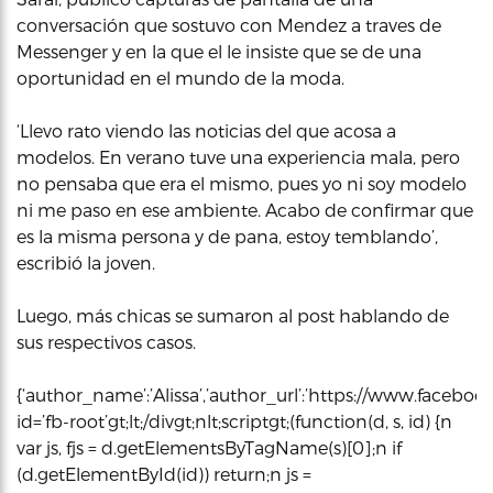
conversación que sostuvo con Mendez a traves de
Messenger y en la que el le insiste que se de una
oportunidad en el mundo de la moda.
‘Llevo rato viendo las noticias del que acosa a
modelos. En verano tuve una experiencia mala, pero
no pensaba que era el mismo, pues yo ni soy modelo
ni me paso en ese ambiente. Acabo de confirmar que
es la misma persona y de pana, estoy temblando’,
escribió la joven.
Luego, más chicas se sumaron al post hablando de
sus respectivos casos.
{‘author_name’:’Alissa’,’author_url’:’https://www.facebook
id=’fb-root’gt;lt;/divgt;nlt;scriptgt;(function(d, s, id) {n
var js, fjs = d.getElementsByTagName(s)[0];n if
(d.getElementById(id)) return;n js =