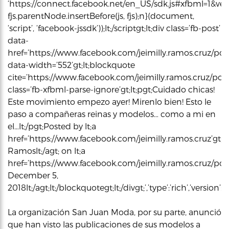
‘https://connect.facebook.net/en_US/sdk.js#xfbml=1&vers
fjs.parentNode.insertBefore(js, fjs);n}(document,
‘script’, ‘facebook-jssdk’));lt;/scriptgt;lt;div class=’fb-post’
data-
href=’https://www.facebook.com/jeimilly.ramos.cruz/pos
data-width=’552’gt;lt;blockquote
cite=’https://www.facebook.com/jeimilly.ramos.cruz/pos
class=’fb-xfbml-parse-ignore’gt;lt;pgt;Cuidado chicas!
Este movimiento empezo ayer! Mirenlo bien! Esto le
paso a compañeras reinas y modelos… como a mi en
el…lt;/pgt;Posted by lt;a
href=’https://www.facebook.com/jeimilly.ramos.cruz’gt;Je
Ramoslt;/agt; on lt;a
href=’https://www.facebook.com/jeimilly.ramos.cruz/po
December 5,
2018lt;/agt;lt;/blockquotegt;lt;/divgt;’,’type’:’rich’,’versi
La organización San Juan Moda, por su parte, anunció
que han visto las publicaciones de sus modelos a