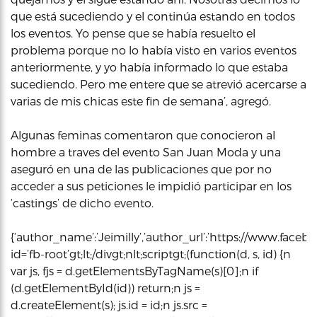
que está sucediendo y el continúa estando en todos
los eventos. Yo pense que se había resuelto el
problema porque no lo había visto en varios eventos
anteriormente, y yo había informado lo que estaba
sucediendo. Pero me entere que se atrevió acercarse a
varias de mis chicas este fin de semana’, agregó.
Algunas feminas comentaron que conocieron al
hombre a traves del evento San Juan Moda y una
aseguró en una de las publicaciones que por no
acceder a sus peticiones le impidió participar en los
‘castings’ de dicho evento.
{‘author_name’:’Jeimilly’,’author_url’:’https://www.facebo
id=’fb-root’gt;lt;/divgt;nlt;scriptgt;(function(d, s, id) {n
var js, fjs = d.getElementsByTagName(s)[0];n if
(d.getElementById(id)) return;n js =
d.createElement(s); js.id = id;n js.src =