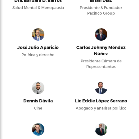
Dra. Bárbara D. Barros
Brian Díaz
Salud Mental & Menopausia
Presidente & Fundador
Pacifico Group
José Julio Aparicio
Carlos Johnny Méndez
Núñez
Política y derecho
Presidente Cámara de
Representantes
Dennis Dávila
Lic Eddie López Serrano
Cine
Abogado y analista político