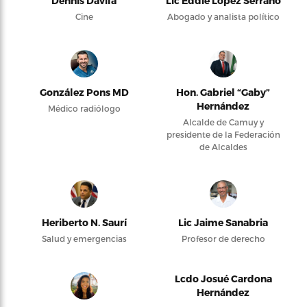
Dennis Dávila
Lic Eddie López Serrano
Cine
Abogado y analista político
González Pons MD
Hon. Gabriel “Gaby”
Hernández
Médico radiólogo
Alcalde de Camuy y
presidente de la Federación
de Alcaldes
Heriberto N. Saurí
Lic Jaime Sanabria
Salud y emergencias
Profesor de derecho
Lcdo Josué Cardona
Hernández