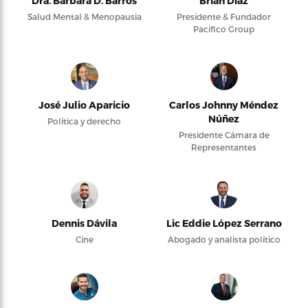
Dra. Bárbara D. Barros
Brian Díaz
Salud Mental & Menopausia
Presidente & Fundador
Pacifico Group
José Julio Aparicio
Carlos Johnny Méndez
Núñez
Política y derecho
Presidente Cámara de
Representantes
Dennis Dávila
Lic Eddie López Serrano
Cine
Abogado y analista político