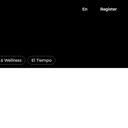
En
Register
e & Wellness
El Tiempo