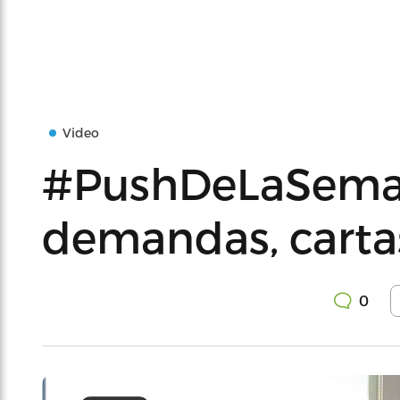
Video
#PushDeLaSema
demandas, carta
0