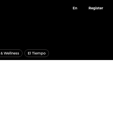
En
Register
e & Wellness
El Tiempo