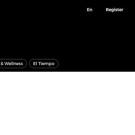
En
Register
e & Wellness
El Tiempo