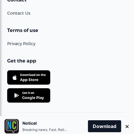
Contact Us
Terms of use
Privacy Policy
Get the app
Download on the
App Store
Get it on
Google Play
Noticel
×
© 2021 360 Telecom Corporation. All rights reserved.
Download
Breaking news. Fast. Reliable.