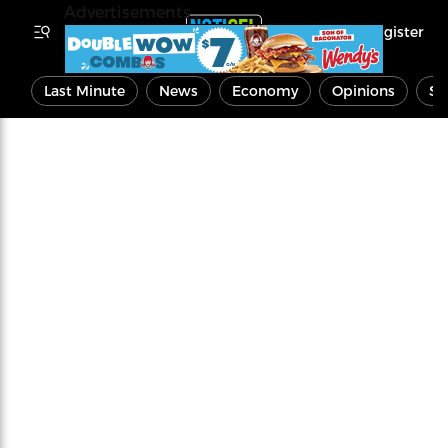
Advertisements
Register
Last Minute
News
Economy
Opinions
Sp