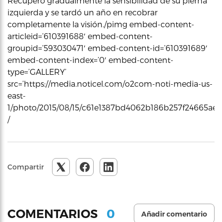
Recuperó gradualmente la sensibilidad de su pierna
izquierda y se tardó un año en recobrar
completamente la visión./pimg embed-content-
articleid=’610391688′ embed-content-
groupid=’593030471′ embed-content-id=’610391689′
embed-content-index=’0′ embed-content-
type=’GALLERY’
src=’https://media.noticel.com/o2com-noti-media-us-
east-
1/photo/2015/08/15/c61e1387bd4062b186b257f24665aec9
/
Compartir
0
COMENTARIOS
Añadir comentario