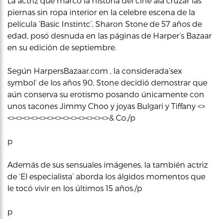
La actriz que marcó la historia del cine ala cruzar las
piernas sin ropa interior en la celebre escena de la
película ‘Basic Instintc’, Sharon Stone de 57 años de
edad, posó desnuda en las páginas de Harper’s Bazaar
en su edición de septiembre.
Según HarpersBazaar.com , la considerada’sex
symbol’ de los años 90, Stone decidió demostrar que
aún conserva su erotismo posando únicamente con
unos tacones Jimmy Choo y joyas Bulgari y Tiffany <>
<><><><><><><><><><><><><>& Co./p
p
Además de sus sensuales imágenes, la también actriz
de ‘El especialista’ aborda los álgidos momentos que
le tocó vivir en los últimos 15 años./p
p