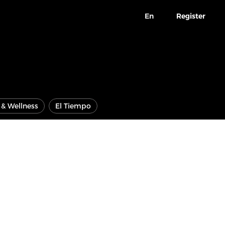
En
Register
e & Wellness
El Tiempo