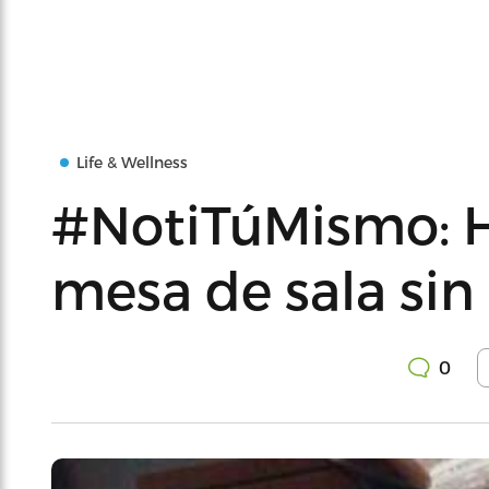
Life & Wellness
#NotiTúMismo: H
mesa de sala si
0