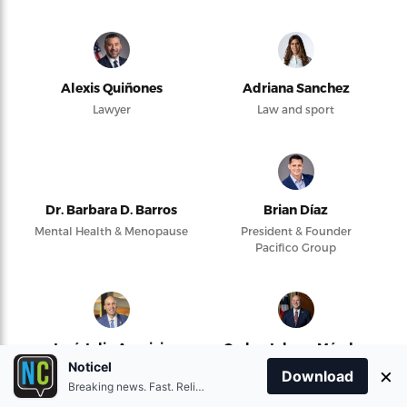
Alexis Quiñones
Adriana Sanchez
Lawyer
Law and sport
Dr. Barbara D. Barros
Brian Díaz
Mental Health & Menopause
President & Founder
Pacifico Group
José Julio Aparicio
Carlos Johnny Méndez
Núñez
Noticel
Politics and law
×
Download
Breaking news. Fast. Reliable.
Presidente Cámara de
Representantes