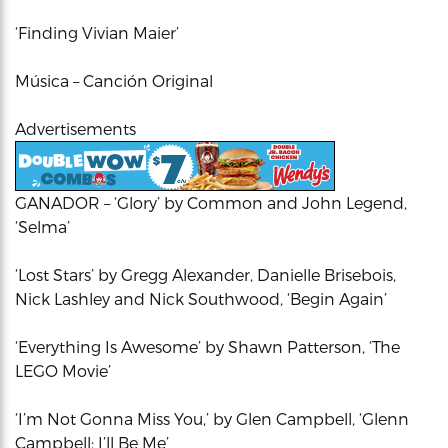
‘Finding Vivian Maier’
Música – Canción Original
Advertisements
GANADOR – ‘Glory’ by Common and John Legend,
‘Selma’
‘Lost Stars’ by Gregg Alexander, Danielle Brisebois,
Nick Lashley and Nick Southwood, ‘Begin Again’
‘Everything Is Awesome’ by Shawn Patterson, ‘The
LEGO Movie’
‘I’m Not Gonna Miss You,’ by Glen Campbell, ‘Glenn
Campbell: I’ll Be Me’