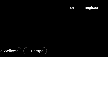
En
Register
e & Wellness
El Tiempo