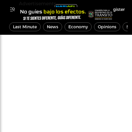
Advertisements
Register
Last Minute
News
Economy
Opinions
Sp