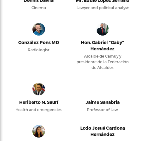
Dennis Dávila
Mr. Eddie López Serrano
Cinema
Lawyer and political analyst
González Pons MD
Hon. Gabriel “Gaby”
Hernández
Radiologist
Alcalde de Camuy y
presidente de la Federación
de Alcaldes
Heriberto N. Saurí
Jaime Sanabria
Health and emergencies
Professor of Law
Lcdo Josué Cardona
Hernández