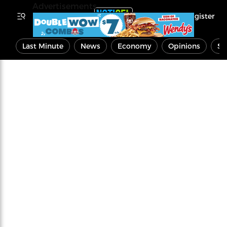
Advertisements
Register
Last Minute
News
Economy
Opinions
Sp