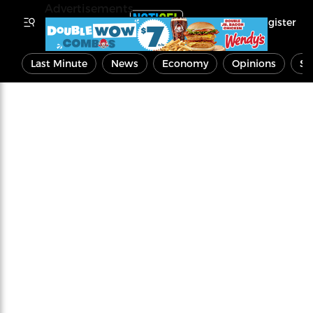
Advertisements
Register
Last Minute
News
Economy
Opinions
Sp