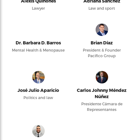
Alexis Quiñones
Adriana Sanchez
Lawyer
Law and sport
Dr. Barbara D. Barros
Brian Díaz
Mental Health & Menopause
President & Founder
Pacifico Group
José Julio Aparicio
Carlos Johnny Méndez
Núñez
Politics and law
Presidente Cámara de
Representantes