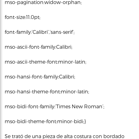
mso-pagination:widow-orphan;
font-size:11.0pt;
font-family:’Calibri’,’sans-serif’;
mso-ascii-font-family:Calibri;
mso-ascii-theme-font:minor-latin;
mso-hansi-font-family:Calibri;
mso-hansi-theme-font:minor-latin;
mso-bidi-font-family:’Times New Roman’;
mso-bidi-theme-font:minor-bidi;}
Se trató de una pieza de alta costura con bordado