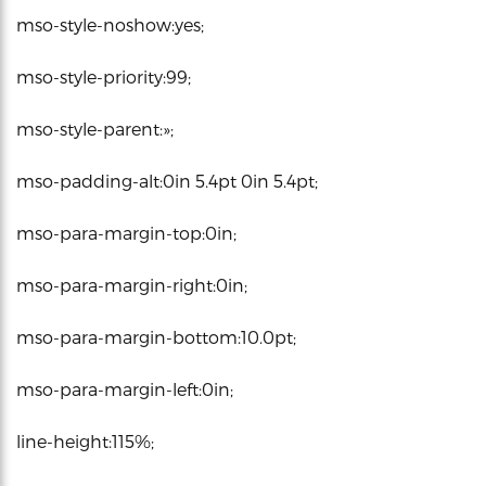
mso-style-noshow:yes;
mso-style-priority:99;
mso-style-parent:»;
mso-padding-alt:0in 5.4pt 0in 5.4pt;
mso-para-margin-top:0in;
mso-para-margin-right:0in;
mso-para-margin-bottom:10.0pt;
mso-para-margin-left:0in;
line-height:115%;